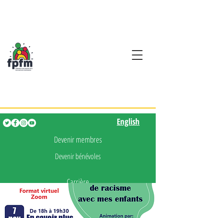
Activités en fançais pour
les enfants de 0 à 5 ans
English
English
Devenir membres
Devenir bénévoles
Carrière
Presse