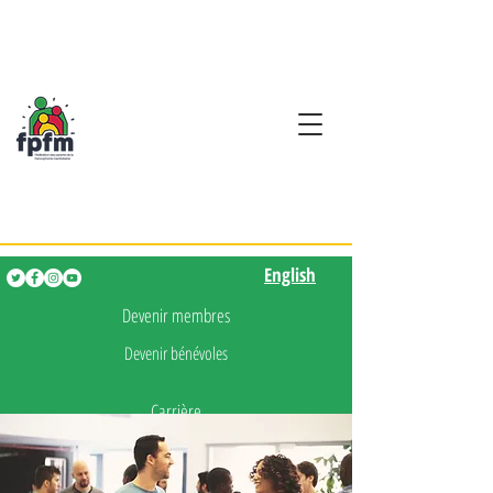
Activités en fançais pour
les enfants de 0 à 5 ans
English
English
Devenir membres
Devenir bénévoles
Carrière
Presse