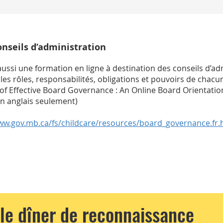
onseils d’administration
ssi une formation en ligne à destination des conseils d’ad
es rôles, responsabilités, obligations et pouvoirs de cha
 of Effective Board Governance : An Online Board Orientatio
En anglais seulement)
ww.gov.mb.ca/fs/childcare/resources/board_governance.fr.
le dîner de reconnaissance