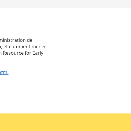
ministration de
cun, et comment mener
n Resource for Early
html