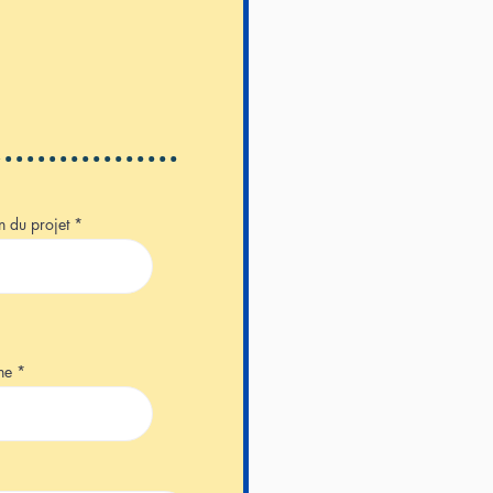
n du projet
one