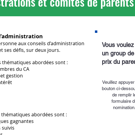
strations et comités de parents
d’administration
rsonne aux conseils d’administration
Vous voulez
t ses défis, sur deux jours.
un group de
prix du par
es thématiques abordées sont :
membres du CA
et gestion
ntérêt
Veuillez appuyer 
bouton ci-dessou
de remplir l
formulaire d
nomination
es thématiques abordées sont :
tiques gagnantes
 suivis
es