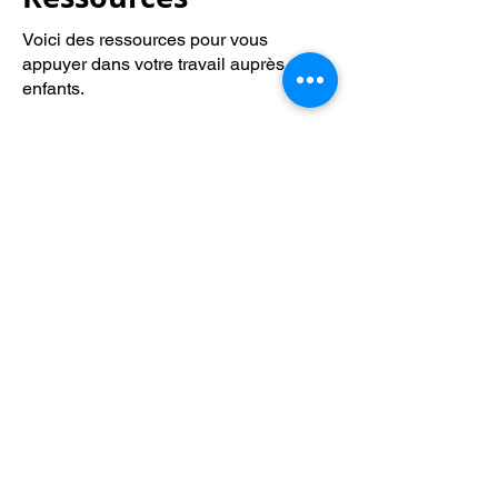
Voici des ressources pour vous
appuyer dans votre travail auprès des
enfants.
Guide de francisation pour les
intervenants(es)
Modules d'introduction à la jeune
enfance auprès de la part de "Science
of Early Childhood Development"
Contactez-nous par Courriel
:
info@lafpfm.ca
204-237-9666
poste 201
Adresse postale : CP 130 Winnipeg
RPO St Boniface, MB, R2H 3B4