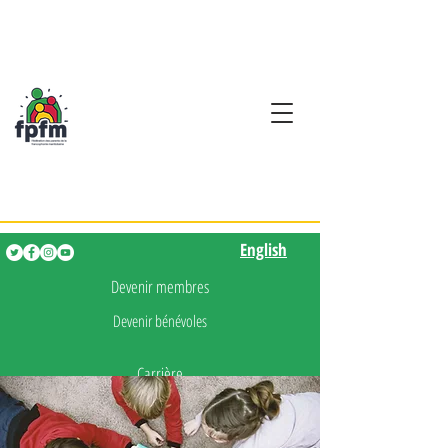
Activités en fançais pour
les enfants de 0 à 5 ans
English
English
Devenir membres
Devenir bénévoles
Carrière
Presse