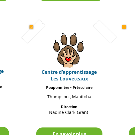
ge
Centre d'apprentissage
Les Louveteaux
re
Pouponnière • Préscolaire
Thompson , Manitoba
Direction
Nadine Clark-Grant
En savoir plus