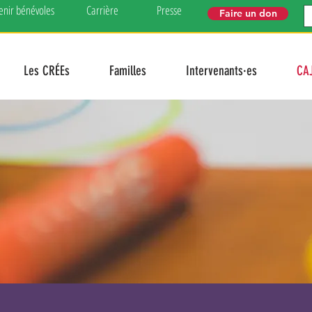
enir bénévoles
Carrière
Presse
Faire un don
Les CRÉEs
Familles
Intervenants·es
CA