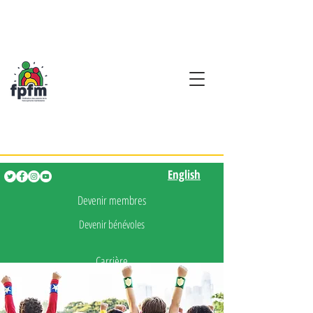
Activités en fançais pour
les enfants de 0 à 5 ans
English
English
Devenir membres
Devenir bénévoles
Carrière
Presse