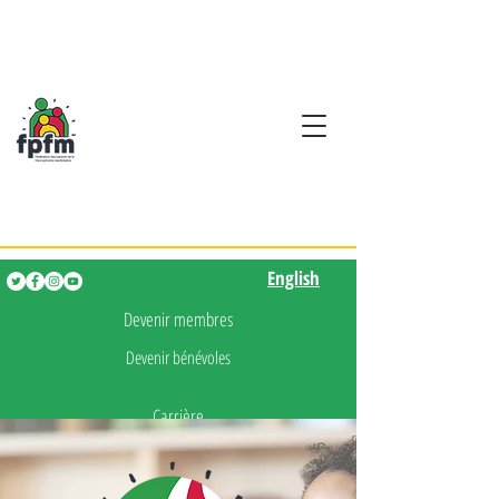
Activités en fançais pour
les enfants de 0 à 5 ans
English
English
Devenir membres
Devenir bénévoles
Carrière
Presse