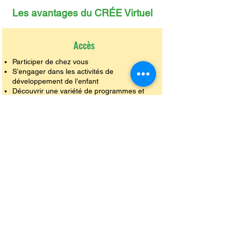
Les avantages du CRÉE Virtuel
Accès
Participer de chez vous
S’engager dans les activités de
développement de l’enfant
Découvrir une variété de programmes et
d’activités gratuites
Communauté
Créer des liens et amitiés avec d’autres
familles francophones de partout au
Manitoba
Préparer votre enfant pour la rentrée
scolaire