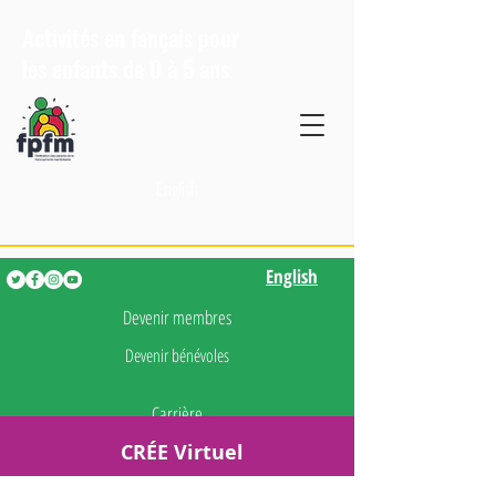
Activités en fançais pour
les enfants de 0 à 5 ans
English
English
Devenir membres
Devenir bénévoles
Carrière
CRÉE Virtuel
Presse