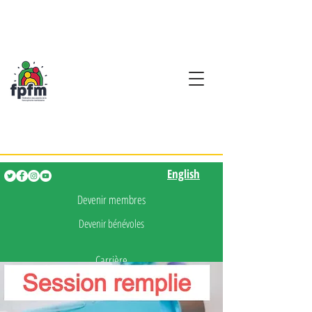
Activités en fançais pour
les enfants de 0 à 5 ans
English
English
Devenir membres
Devenir bénévoles
Carrière
Presse