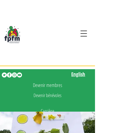
Activités en fançais pour
les enfants de 0 à 5 ans
English
English
Devenir membres
Devenir bénévoles
Carrière
Presse