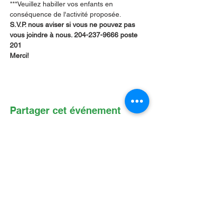
***Veuillez habiller vos enfants en 
conséquence de l'activité proposée.
S.V.P. nous aviser si vous ne pouvez pas 
vous joindre à nous. 204-237-9666 poste 
201        
Merci!
Partager cet événement
Contactez-nous par Courriel
:
info@lafpfm.ca
204-237-9666
poste 201
Adresse postale : CP 130 Winnipeg