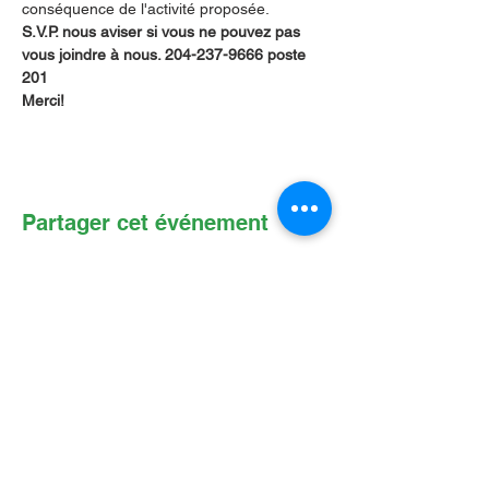
conséquence de l'activité proposée.
S.V.P. nous aviser si vous ne pouvez pas 
vous joindre à nous. 204-237-9666 poste 
201        
Merci!
Partager cet événement
Contactez-nous par Courriel
:
info@lafpfm.ca
204-237-9666
poste 201
Adresse postale : CP 130 Winnipeg
RPO St Boniface, MB, R2H 3B4