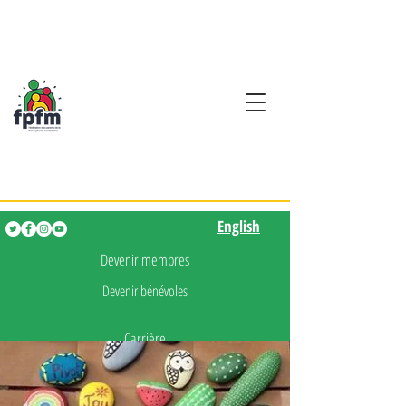
Activités en fançais pour
les enfants de 0 à 5 ans
English
English
Devenir membres
Devenir bénévoles
Carrière
Presse