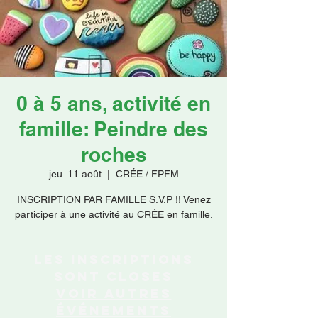
Faire un don
0 à 5 ans, activité en
famille: Peindre des
roches
jeu. 11 août
  |  
CRÉE / FPFM
INSCRIPTION PAR FAMILLE S.V.P !! Venez
participer à une activité au CRÉE en famille.
Les inscriptions
sont closes
Voir autres
événements