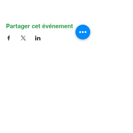
Partager cet événement
Contactez-nous par Courriel
:
info@lafpfm.ca
204-237-9666
poste 201
Adresse postale : CP 130 Winnipeg
RPO St Boniface, MB, R2H 3B4
Situation géographique : 2-622 B, avenue
Taché, Winnipeg (Manitoba) R2H 2B4