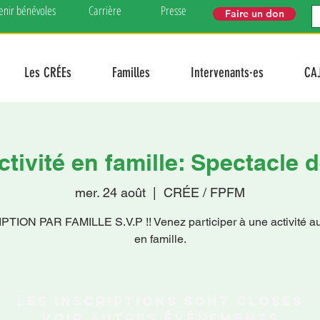
enir bénévoles
Carrière
Presse
Faire un don
Les CRÉEs
Familles
Intervenants·es
CA
activité en famille: Spectacle 
mer. 24 août
  |  
CRÉE / FPFM
PTION PAR FAMILLE S.V.P !! Venez participer à une activité 
en famille.
Les inscriptions sont closes
Voir autres événements