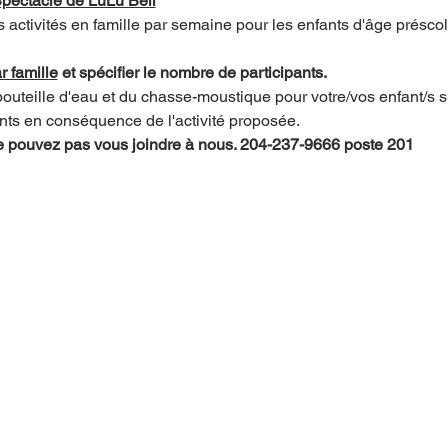
Spectacle de LuLu Bell
activités en famille par semaine pour les enfants d'âge préscol
r famille
 et spécifier le nombre de participants.
uteille d'eau et du chasse-moustique pour votre/vos enfant/s si
ants en conséquence de l'activité proposée.
e pouvez pas vous joindre à nous. 204-237-9666 poste 201        