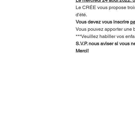
Le mercredi 24 août 2022: 
Le CRÉE vous propose trois 
d'été.  
Vous devez vous inscrire 
pa
Vous pouvez apporter une bo
***Veuillez habiller vos enf
S.V.P. nous aviser si vous n
Merci!