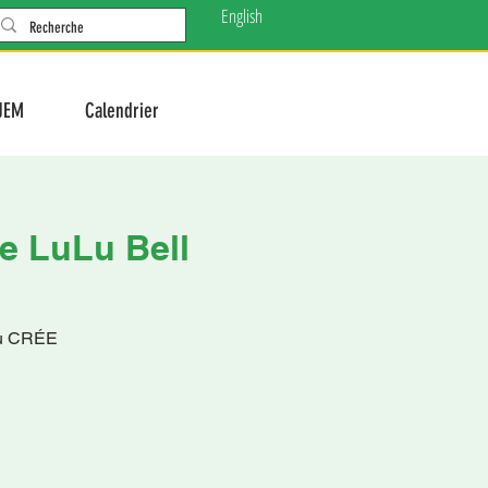
English
JEM
Calendrier
de LuLu Bell
au CRÉE