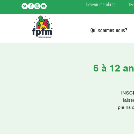
Devenir membres
Dev
Qui sommes nous?
6 à 12 an
INSC
laiss
pleins d