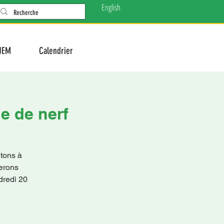
English
JEM
Calendrier
le de nerf
ons à
rerons
ndredi 20