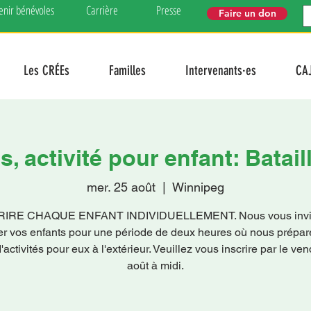
enir bénévoles
Carrière
Presse
Faire un don
Les CRÉEs
Familles
Intervenants·es
CA
s, activité pour enfant: Batail
mer. 25 août
  |  
Winnipeg
RIRE CHAQUE ENFANT INDIVIDUELLEMENT. Nous vous invit
er vos enfants pour une période de deux heures où nous prépa
'activités pour eux à l'extérieur. Veuillez vous inscrire par le ve
août à midi.