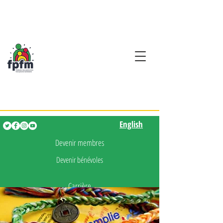
Activités en fançais pour
les enfants de 0 à 5 ans
English
English
Devenir membres
Devenir bénévoles
Carrière
Presse