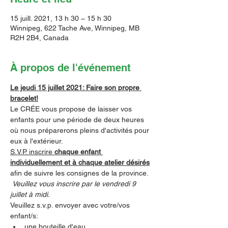
15 juill. 2021, 13 h 30 – 15 h 30
Winnipeg, 622 Tache Ave, Winnipeg, MB
R2H 2B4, Canada
À propos de l'événement
Le jeudi 15 juillet 2021: Faire son propre 
bracelet!
Le CRÉE vous propose de laisser vos 
enfants pour une période de deux heures 
où nous préparerons pleins d'activités pour 
eux à l'extérieur.    
S.V.P. inscrire 
chaque enfant 
individuellement et à chaque atelier désirés
afin de suivre les consignes de la province. 
Veuillez vous inscrire par le vendredi 9 
juillet à midi. 
Veuillez s.v.p. envoyer avec votre/vos 
enfant/s:
une bouteille d'eau