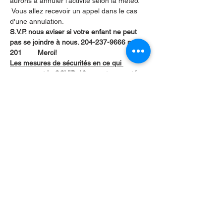
aurons à annuler l'activité selon la météo. 
 Vous allez recevoir un appel dans le cas 
d'une annulation.
S.V.P. nous aviser si votre enfant ne peut 
pas se joindre à nous. 204-237-9666 poste 
201        Merci!
Les mesures de sécurités en ce qui 
concernent la COVID-19 seront respectées.
Partager cet événement
Contactez-nous par Courriel
:
info@lafpfm.ca
204-237-9666
poste 201