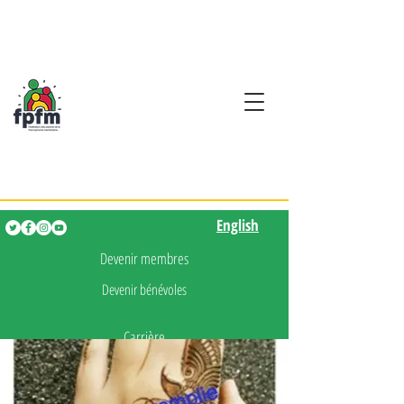
Activités en fançais pour
les enfants de 0 à 5 ans
English
English
Devenir membres
Devenir bénévoles
Carrière
Presse