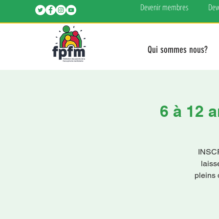
Devenir membres
Dev
Qui sommes nous?
6 à 12 
INSC
laiss
pleins 