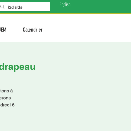
English
JEM
Calendrier
 drapeau
ons à
rerons
ndredi 6