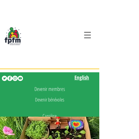
Activités en fançais pour
les enfants de 0 à 5 ans
English
English
Devenir membres
Devenir bénévoles
Carrière
Presse