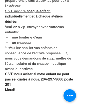
préparerons pleins d'activités pour eux à 
l'extérieur.    
S.V.P. inscrire 
chaque enfant 
individuellement et à chaque ateliers 
désirés
Veuillez s.v.p. envoyer avec votre/vos 
enfant/s:
une bouteille d'eau
un chapeau
***Veuillez habiller vos enfants en 
conséquence de l'activité proposée.  Et, 
nous vous demandons de s.v.p. mettre de 
l'écran solaire et du chasse-moustique 
avant leur arrivée.
S.V.P. nous aviser si votre enfant ne peut 
pas se joindre à nous. 204-237-9666 poste 
201       
Merci!