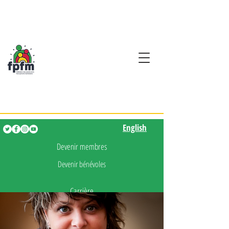
Activités en fançais pour
les enfants de 0 à 5 ans
English
English
Devenir membres
Devenir bénévoles
Carrière
Presse