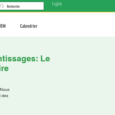
English
JEM
Calendrier
ntissages: Le
ire
 Nous
t des