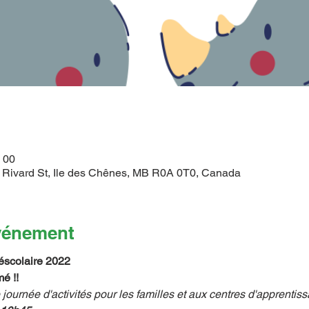
h 00
 Rivard St, Ile des Chênes, MB R0A 0T0, Canada
événement
éscolaire 2022
é !!
urnée d'activités pour les familles et aux centres d'apprentissa