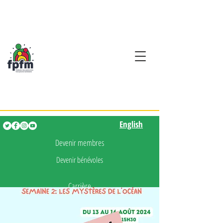
Activités en fançais pour
les enfants de 0 à 5 ans
English
English
Devenir membres
Devenir bénévoles
Carrière
Presse