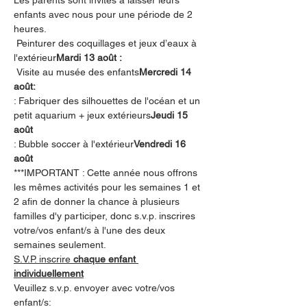
Les parents sont invités à laisser leurs 
enfants avec nous pour une période de 2 
heures.
 Peinturer des coquillages et jeux d’eaux à 
l'extérieur
Mardi 13 août :
 Visite au musée des enfants
Mercredi 14 
août:
: Fabriquer des silhouettes de l'océan et un 
petit aquarium + jeux extérieurs
Jeudi 15 
août 
: Bubble soccer à l'extérieur
Vendredi 16 
août
***IMPORTANT : Cette année nous offrons 
les mêmes activités pour les semaines 1 et 
2 afin de donner la chance à plusieurs 
familles d'y participer, donc s.v.p. inscrires 
votre/vos enfant/s à l'une des deux 
semaines seulement.
S.V.P. inscrire 
chaque enfant 
individuellement
Veuillez s.v.p. envoyer avec votre/vos 
enfant/s: