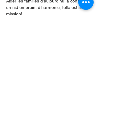
Aider les familles d’aujourd’hui à construire 
un nid empreint d’harmonie, telle est sa 
mission!
Pour voir l'affiche, appuyer 
ici.
Partager cet événement
Contactez-nous par Courriel
:
info@lafpfm.ca
204-237-9666
poste 201
Adresse postale : CP 130 Winnipeg
RPO St Boniface, MB, R2H 3B4
Situation géographique : 2-622 B, avenue
Taché, Winnipeg (Manitoba) R2H 2B4