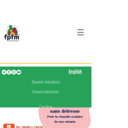
Activités en fançais pour
les enfants de 0 à 5 ans
English
English
Devenir membres
Devenir bénévoles
Carrière
Presse