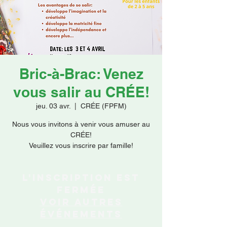
Faire un don
Bric-à-Brac: Venez
vous salir au CRÉE!
jeu. 03 avr.
  |  
CRÉE (FPFM)
Nous vous invitons à venir vous amuser au
CRÉE!
L'inscription est
fermée
Voir autres
événements