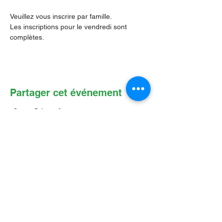
Veuillez vous inscrire par famille.
Les inscriptions pour le vendredi sont 
complètes.
Partager cet événement
Contactez-nous par Courriel
:
info@lafpfm.ca
204-237-9666
poste 201
Adresse postale : CP 130 Winnipeg
RPO St Boniface, MB, R2H 3B4
Situation géographique : 2-622 B, avenue