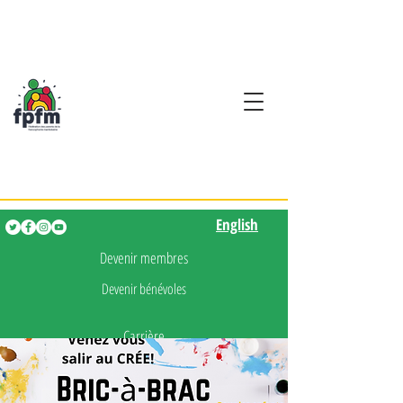
Activités en fançais pour
les enfants de 0 à 5 ans
English
English
Devenir membres
Devenir bénévoles
Carrière
Presse