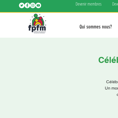
Devenir membres
Dev
Qui sommes nous?
Célé
Célébr
Un mome