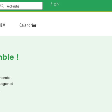
English
JEM
Calendrier
ble !
 monde.
tager et
.