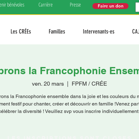
enir bénévoles
Carrière
Presse
Faire un don
Les CRÉEs
Familles
Intervenants·es
CA
brons la Francophonie Ensem
ven. 20 mars
  |  
FPFM / CRÉE
ons la Francophonie ensemble dans la joie et les couleurs du
nt festif pour chanter, créer et découvrir en famille !Venez par
célébrer la diversité ! Veuillez svp vous inscrire individuellement 
Les inscriptions sont closes