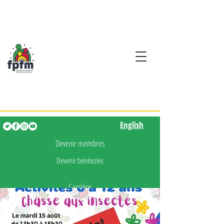
Activités en fançais pour
les enfants de 0 à 5 ans
English
English
Devenir membres
Devenir bénévoles
Carrière
Presse