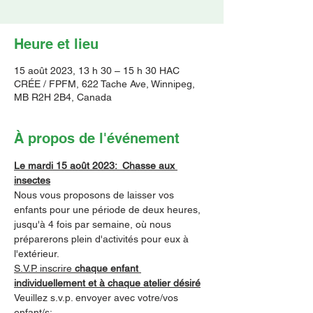
Heure et lieu
15 août 2023, 13 h 30 – 15 h 30 HAC
CRÉE / FPFM, 622 Tache Ave, Winnipeg,
MB R2H 2B4, Canada
À propos de l'événement
Le mardi 15 août 2023:  Chasse aux 
insectes
Nous vous proposons de laisser vos 
enfants pour une période de deux heures, 
jusqu'à 4 fois par semaine, où nous 
préparerons plein d'activités pour eux à 
l'extérieur.
S.V.P. inscrire 
chaque enfant 
individuellement et à chaque atelier désiré
Veuillez s.v.p. envoyer avec votre/vos 
enfant/s: