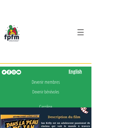
Activités en fançais pour
les enfants de 0 à 5 ans
English
English
Devenir membres
Devenir bénévoles
Carrière
Presse