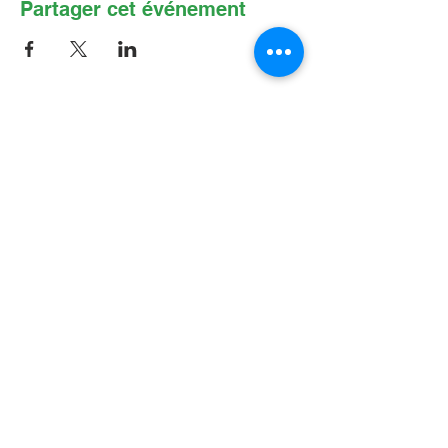
Partager cet événement
Contactez-nous par Courriel
:
info@lafpfm.ca
204-237-9666
poste 201
Adresse postale : CP 130 Winnipeg
RPO St Boniface, MB, R2H 3B4
Situation géographique : 2-622 B, avenue
Taché, Winnipeg (Manitoba) R2H 2B4