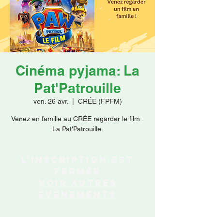
Faire un don
Cinéma pyjama: La
Pat'Patrouille
ven. 26 avr.
  |  
CRÉE (FPFM)
Venez en famille au CRÉE regarder le film :
La Pat'Patrouille.
L'inscription est
fermée
Voir autres
événements