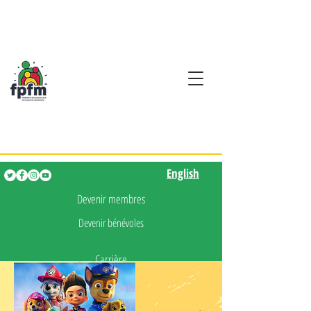
Activités en fançais pour
les enfants de 0 à 5 ans
English
English
Devenir membres
Devenir bénévoles
Carrière
Presse