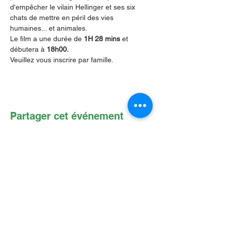
d'empêcher le vilain Hellinger et ses six 
chats de mettre en péril des vies 
humaines... et animales.
Le film a une durée de 
1H 28 mins
 et 
débutera à 
18h00. 
Veuillez vous inscrire par famille. 
Partager cet événement
Contactez-nous par Courriel
:
info@lafpfm.ca
204-237-9666
poste 201
Adresse postale : CP 130 Winnipeg