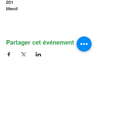
201       
Merci!
Partager cet événement
Contactez-nous par Courriel
:
info@lafpfm.ca
204-237-9666
poste 201
Adresse postale : CP 130 Winnipeg
RPO St Boniface, MB, R2H 3B4
Situation géographique : 2-622 B, avenue
Taché, Winnipeg (Manitoba) R2H 2B4