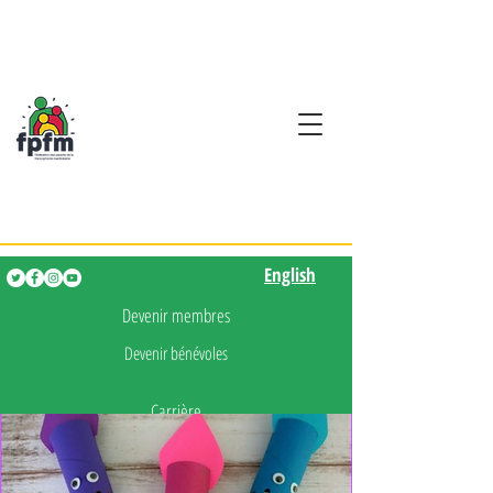
Activités en fançais pour
les enfants de 0 à 5 ans
English
English
Devenir membres
Devenir bénévoles
Carrière
Presse