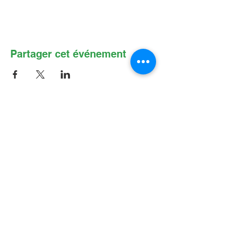
Partager cet événement
Contactez-nous par Courriel
:
info@lafpfm.ca
204-237-9666
poste 201
Adresse postale : CP 130 Winnipeg
RPO St Boniface, MB, R2H 3B4
Situation géographique : 2-622 B, avenue
Taché, Winnipeg (Manitoba) R2H 2B4