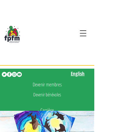
Activités en fançais pour
les enfants de 0 à 5 ans
English
English
Devenir membres
Devenir bénévoles
Carrière
Presse