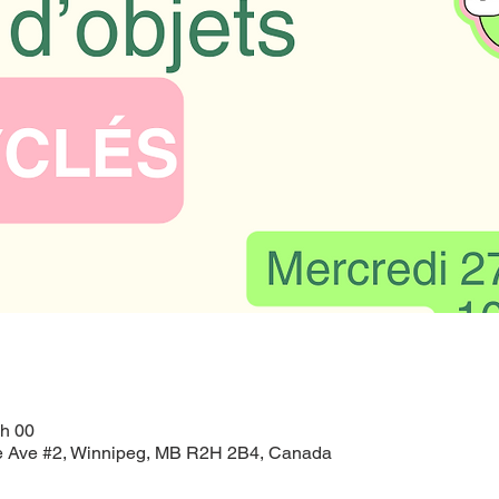
 h 00
 Ave #2, Winnipeg, MB R2H 2B4, Canada