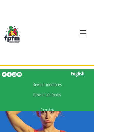
Activités en fançais pour
les enfants de 0 à 5 ans
English
English
Devenir membres
Devenir bénévoles
Carrière
Presse