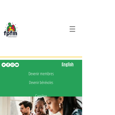
Activités en fançais pour
les enfants de 0 à 5 ans
English
English
Devenir membres
Devenir bénévoles
Carrière
Presse