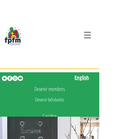
Activités en fançais pour
les enfants de 0 à 5 ans
English
English
Devenir membres
Devenir bénévoles
Carrière
Presse