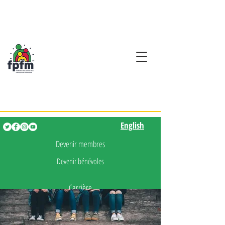
Activités en fançais pour
les enfants de 0 à 5 ans
English
English
Devenir membres
Devenir bénévoles
Carrière
Presse