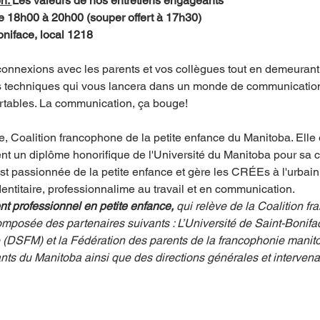
n: 
Les valeurs de nos entretiens engageants
de 18h00 à 20h00 (souper offert à 17h30)
oniface, local 1218
onnexions avec les parents et vos collègues tout en demeurant
es techniques qui vous lancera dans un monde de communication
rtables. La communication, ça bouge!
e, Coalition francophone de la petite enfance du Manitoba. Elle 
ient un diplôme honorifique de l'Université du Manitoba pour sa c
t passionnée de la petite enfance et gère les CRÉEs à l'urbain et
dentitaire, professionnalime au travail et en communication.
t professionnel en petite enfance,
 qui relève de la Coalition fr
mposée des partenaires suivants : L’Université de Saint-Bonifac
 (DSFM) et la Fédération des parents de la francophonie manit
s du Manitoba ainsi que des directions générales et intervenan