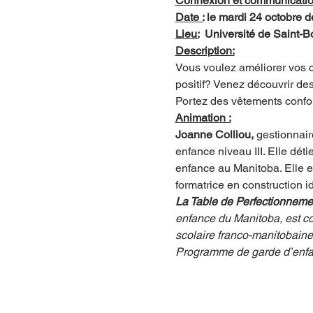
Connexion et communicatio
Date :
 le mardi 24 octobre 
Lieu:
  Université de Saint-B
Description:
Vous voulez améliorer vos c
positif? Venez découvrir d
Portez des vêtements confo
Animation :
Joanne Colliou, 
gestionnair
enfance niveau III. Elle dét
enfance au Manitoba. Elle es
formatrice en construction i
La Table de Perfectionnemen
enfance du Manitoba, est co
scolaire franco-manitobaine
Programme de garde d’enfant