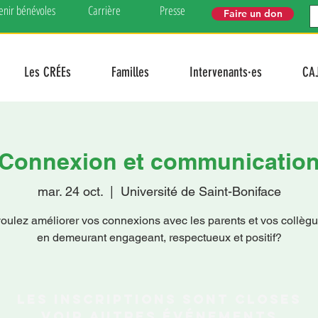
enir bénévoles
Carrière
Presse
Faire un don
Les CRÉEs
Familles
Intervenants·es
CA
Connexion et communicatio
mar. 24 oct.
  |  
Université de Saint-Boniface
oulez améliorer vos connexions avec les parents et vos collègu
en demeurant engageant, respectueux et positif?
Les inscriptions sont closes
Voir autres événements