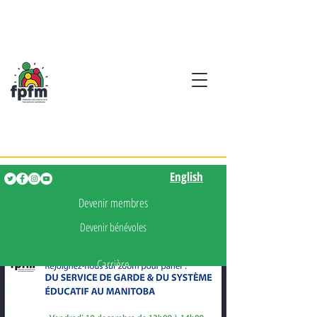
Activités en fançais pour
les enfants de 0 à 5 ans
English
English
Devenir membres
Devenir bénévoles
Carrière
Presse