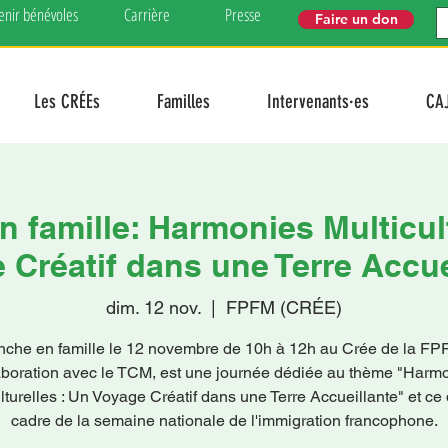
enir bénévoles
Carrière
Presse
Faire un don
Les CRÉEs
Familles
Intervenants·es
CA
 famille: Harmonies Multicult
 Créatif dans une Terre Accue
dim. 12 nov.
  |  
FPFM (CRÉE)
che en famille le 12 novembre de 10h à 12h au Crée de la FP
aboration avec le TCM, est une journée dédiée au thème "Harm
lturelles : Un Voyage Créatif dans une Terre Accueillante" et ce
cadre de la semaine nationale de l'immigration francophone.