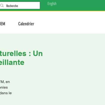
English
JEM
Calendrier
urelles : Un
illante
FM, en
onies
 dans le