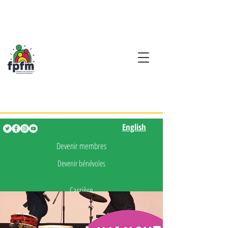
Activités en fançais pour
les enfants de 0 à 5 ans
English
English
Devenir membres
Devenir bénévoles
Carrière
Presse