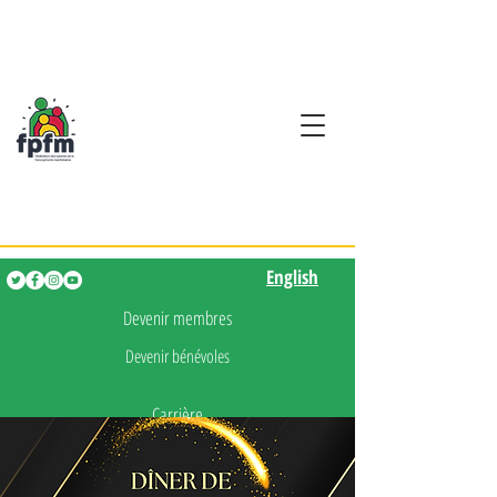
Activités en fançais pour
les enfants de 0 à 5 ans
English
English
Devenir membres
Devenir bénévoles
Carrière
Presse