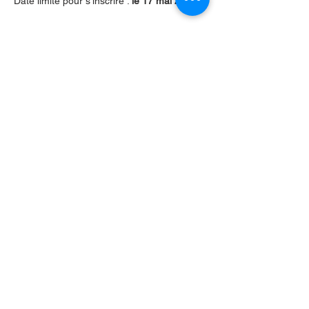
Date limite pour s'inscrire : 
le 17 mai 2024
Partager cet événement
Contactez-nous par Courriel
:
info@lafpfm.ca
204-237-9666
poste 201
Adresse postale : CP 130 Winnipeg
RPO St Boniface, MB, R2H 3B4
Situation géographique : 2-622 B, avenue
Taché, Winnipeg (Manitoba) R2H 2B4