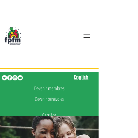
Activités en fançais pour
les enfants de 0 à 5 ans
English
English
Devenir membres
Devenir bénévoles
Carrière
Presse