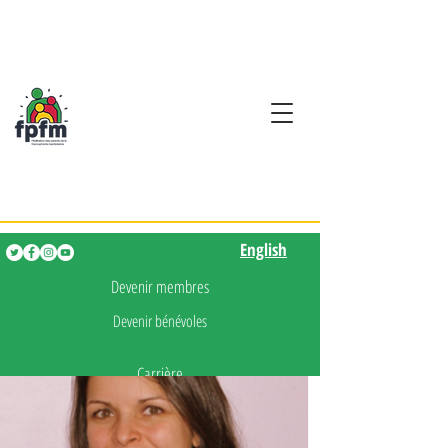
Activités en fançais pour
les enfants de 0 à 5 ans
English
English
Devenir membres
Devenir bénévoles
Carrière
Presse