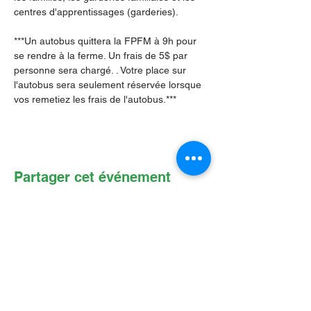
centres d'apprentissages (garderies).
***Un autobus quittera la FPFM à 9h pour 
se rendre à la ferme. Un frais de 5$ par 
personne sera chargé. . Votre place sur 
l'autobus sera seulement réservée lorsque 
vos remetiez les frais de l'autobus.***
Partager cet événement
Contactez-nous par Courriel
:
info@lafpfm.ca
204-237-9666
poste 201