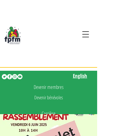
Activités en fançais pour
les enfants de 0 à 5 ans
English
English
Devenir membres
Devenir bénévoles
Carrière
Presse