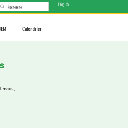
English
JEM
Calendrier
s
1 mars ,