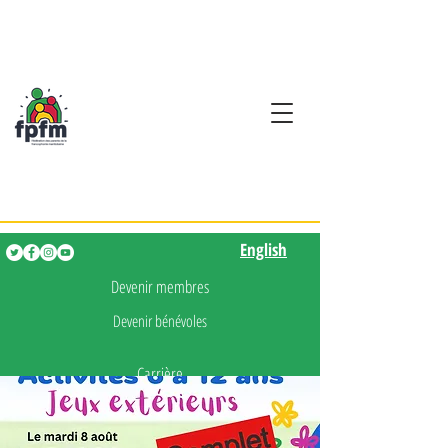
Activités en fançais pour
les enfants de 0 à 5 ans
English
English
Devenir membres
Devenir bénévoles
Carrière
Presse