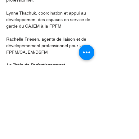
professionnel.
Lynne Tkachuk, coordination et appui au 
développement des espaces en service de 
garde du CAJEM à la FPFM
Rachelle Friesen, agente de liaison et de 
dévelopemement professionnel pour la 
FPFM/CAJEM/DSFM
La Table de Perfectionnement 
professionnel en petite enfance,
 qui relève 
de la Coalition francophone de la petite 
enfance du Manitoba, est composée des 
partenaires suivants : L’Université de Saint-
Boniface (USB), la Division scolaire franco-
manitobaine (DSFM) et la Fédération des 
parents de la francophonie manitobaine 
(FPFM), le Programme de garde d’enfants 
du Manitoba ainsi que des directions 
générales et intervenants en petite enfance.