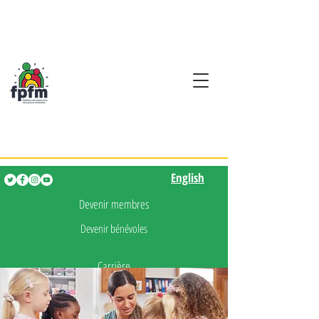
Activités en fançais pour
les enfants de 0 à 5 ans
English
English
Devenir membres
Devenir bénévoles
Carrière
Presse