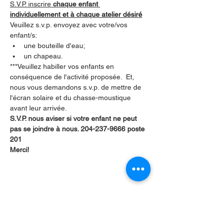
S.V.P. inscrire 
chaque enfant 
individuellement et à chaque atelier désiré
Veuillez s.v.p. envoyez avec votre/vos 
enfant/s:
une bouteille d'eau;
un chapeau.
***Veuillez habiller vos enfants en 
conséquence de l'activité proposée.  Et, 
nous vous demandons s.v.p. de mettre de 
l'écran solaire et du chasse-moustique 
avant leur arrivée.
S.V.P. nous aviser si votre enfant ne peut 
pas se joindre à nous. 204-237-9666 poste 
201
Merci!
Partager cet événement