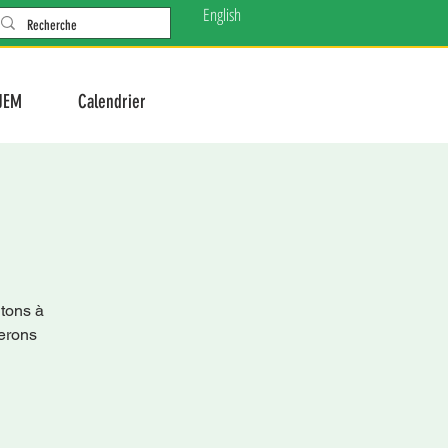
English
JEM
Calendrier
ons à
rerons