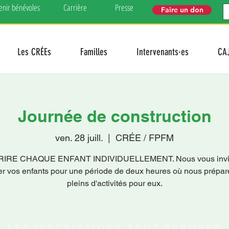
enir bénévoles
Carrière
Presse
Faire un don
Les CRÉEs
Familles
Intervenants·es
CA
Journée de construction
ven. 28 juill.
  |  
CRÉE / FPFM
RIRE CHAQUE ENFANT INDIVIDUELLEMENT. Nous vous invit
er vos enfants pour une période de deux heures où nous prépa
pleins d'activités pour eux.
Les inscriptions sont fermées