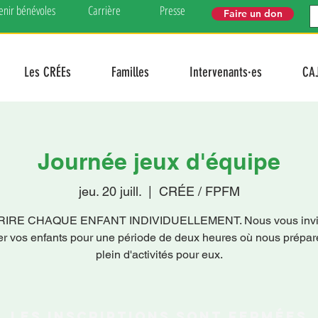
enir bénévoles
Carrière
Presse
Faire un don
Les CRÉEs
Familles
Intervenants·es
CA
Journée jeux d'équipe
jeu. 20 juill.
  |  
CRÉE / FPFM
RIRE CHAQUE ENFANT INDIVIDUELLEMENT. Nous vous invit
er vos enfants pour une période de deux heures où nous prépa
plein d'activités pour eux.
Les inscriptions sont fermées