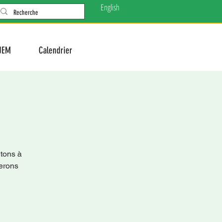
English
JEM
Calendrier
ons à
rerons