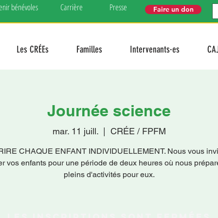
enir bénévoles
Carrière
Presse
Faire un don
Les CRÉEs
Familles
Intervenants·es
CA
Journée science
mar. 11 juill.
  |  
CRÉE / FPFM
RIRE CHAQUE ENFANT INDIVIDUELLEMENT. Nous vous invit
er vos enfants pour une période de deux heures où nous prépa
pleins d'activités pour eux.
Les inscriptions sont fermées