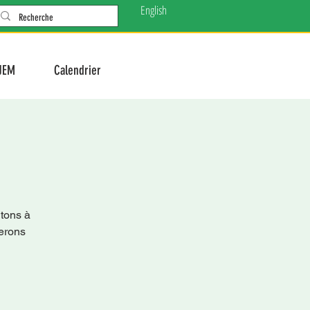
English
JEM
Calendrier
ons à
rerons