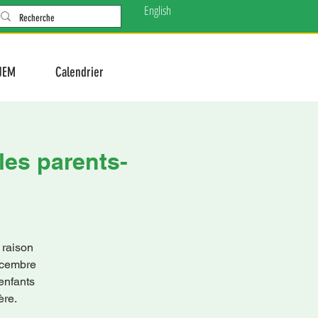
English
JEM
Calendrier
les parents-
 raison
écembre
enfants